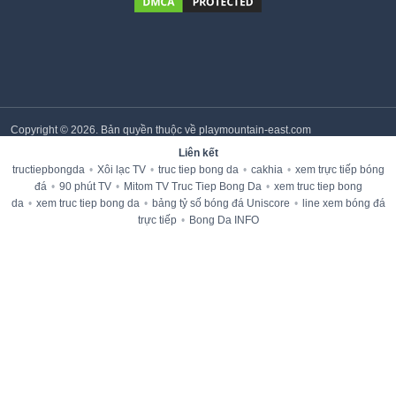
Copyright © 2026. Bản quyền thuộc về playmountain-east.com
Liên kết
tructiepbongda
•
Xôi lạc TV
•
truc tiep bong da
•
cakhia
•
xem trực tiếp bóng
đá
•
90 phút TV
•
Mitom TV Truc Tiep Bong Da
•
xem truc tiep bong
da
•
xem truc tiep bong da
•
bảng tỷ số bóng đá Uniscore
•
line xem bóng đá
trực tiếp
•
Bong Da INFO