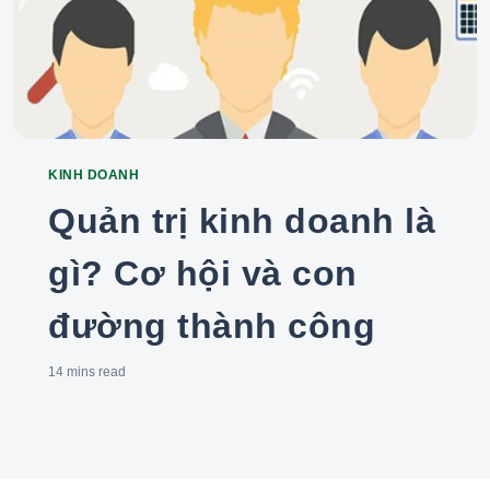
KINH DOANH
Categories
Quản trị kinh doanh là
gì? Cơ hội và con
đường thành công
14 mins
read