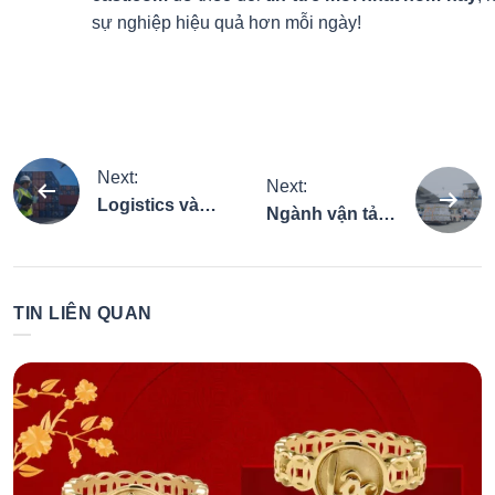
sự nghiệp hiệu quả hơn mỗi ngày!
Điều
Next:
Next:
Logistics và
Ngành vận tải
hướng
quản lý chuỗi
hàng không ở
cung ứng ra
nước ta hiện
làm gì, thu
bài
nay: Cơ hội bứt
TIN LIÊN QUAN
nhập hấp dẫn
phá
viết