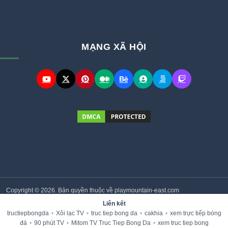
MẠNG XÃ HỘI
Copyright © 2026. Bản quyền thuộc về playmountain-east.com
Liên kết
tructiepbongda
•
Xôi lạc TV
•
truc tiep bong da
•
cakhia
•
xem trực tiếp bóng
đá
•
90 phút TV
•
Mitom TV Truc Tiep Bong Da
•
xem truc tiep bong