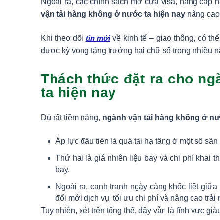
Ngoài ra, các chính sách mở cửa visa, nâng cấp 
vận tải hàng không ở nước ta hiện nay
nâng cao 
Khi theo dõi
tin mới
về kinh tế – giao thông, có t
được kỳ vọng tăng trưởng hai chữ số trong nhiều n
Thách thức đặt ra cho ng
ta hiện nay
Dù rất tiềm năng,
ngành vận tải hàng không ở nư
Áp lực đầu tiên là quá tải hạ tầng ở một số sân
Thứ hai là giá nhiên liệu bay và chi phí khai
bay.
Ngoài ra, cạnh tranh ngày càng khốc liệt giữa
đổi mới dịch vụ, tối ưu chi phí và nâng cao trả
Tuy nhiên, xét trên tổng thể, đây vẫn là lĩnh vực gi