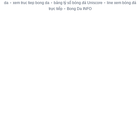
da
•
xem truc tiep bong da
•
bảng tỷ số bóng đá Uniscore
•
line xem bóng đá
trực tiếp
•
Bong Da INFO