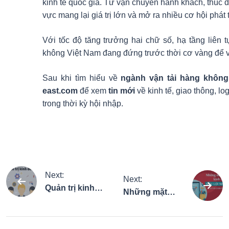
kinh tế quốc gia. Từ vận chuyển hành khách, thúc đẩ
vực mang lại giá trị lớn và mở ra nhiều cơ hội phát t
Với tốc độ tăng trưởng hai chữ số, hạ tầng liên
không Việt Nam đang đứng trước thời cơ vàng để 
Sau khi tìm hiểu về
ngành vận tải hàng không
east.com
để xem
tin mới
về kinh tế, giao thông, l
trong thời kỳ hội nhập.
Điều
Next:
Next:
Quản trị kinh
Những mặt
hướng
doanh là gì?
hàng kinh
Cơ hội và con
doanh siêu lợi
đường thành