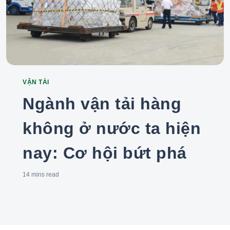
VẬN TẢI
Categories
Ngành vận tải hàng
không ở nước ta hiện
nay: Cơ hội bứt phá
14 mins
read