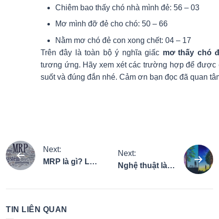
Chiêm bao thấy chó nhà mình đẻ: 56 – 03
Mơ mình đỡ đẻ cho chó: 50 – 66
Nằm mơ chó đẻ con xong chết: 04 – 17
Trên đây là toàn bộ ý nghĩa giấc
mơ thấy chó 
tương ứng. Hãy xem xét các trường hợp để được 
suốt và đúng đắn nhé. Cảm ơn bạn đọc đã quan tâm 
Điều
Next:
Next:
MRP là gì? Lợi
Nghệ thuật là
hướng
ích của MRP
gì? Tìm hiểu
đối với doanh
những loại
nghiệp
bài
hình nghệ
TIN LIÊN QUAN
thuật phổ biến