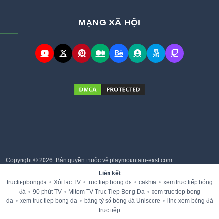
MẠNG XÃ HỘI
Copyright © 2026. Bản quyền thuộc về playmountain-east.com
Liên kết
tructiepbongda
•
Xôi lạc TV
•
truc tiep bong da
•
cakhia
•
xem trực tiếp bóng
đá
•
90 phút TV
•
Mitom TV Truc Tiep Bong Da
•
xem truc tiep bong
da
•
xem truc tiep bong da
•
bảng tỷ số bóng đá Uniscore
•
line xem bóng đá
trực tiếp