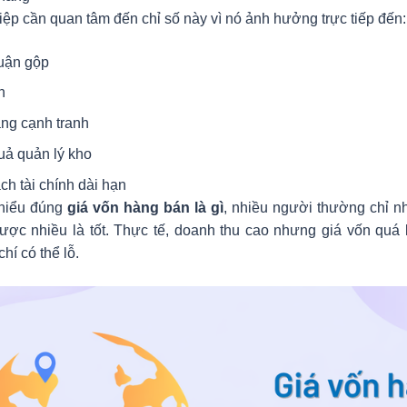
ệp cần quan tâm đến chỉ số này vì nó ảnh hưởng trực tiếp đến:
uận gộp
n
ng cạnh tranh
uả quản lý kho
ch tài chính dài hạn
hiểu đúng
giá vốn hàng bán là gì
, nhiều người thường chỉ nh
ược nhiều là tốt. Thực tế, doanh thu cao nhưng giá vốn quá 
hí có thể lỗ.