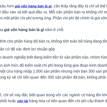
 sâu hơn
giá vốn hàng bán là gì
, cần thấy rằng đây là chỉ số thể 
hí đầu vào và kết quả đầu ra. Mỗi sản phẩm bán ra không chỉ 
o một phần chi phí tương ứng. Phần chi phí đó chính là giá vốn
của
giá vốn hàng bán là gì
nằm ở chỗ:
 tính cho phần hàng đã bán ra, không tính toàn bộ hàng đang tồ
căn cứ để xác định lợi nhuận gộp
p doanh nghiệp biết đang kiếm tiền từ sản phẩm nào, nhóm hà
n ánh mức độ kiểm soát chi phí trong từng giai đoạn kinh doan
 một cửa hàng nhập 1.000 sản phẩm nhưng mới bán 300 sản ph
ong kỳ sẽ chỉ liên quan đến 300 sản phẩm đã bán, không phải
ế, chỉ số này đặc biệt quan trọng với các ngành có hàng tồn kh
 phối hoặc
vận tải
hàng hóa có liên quan đến chi phí cấu thành d