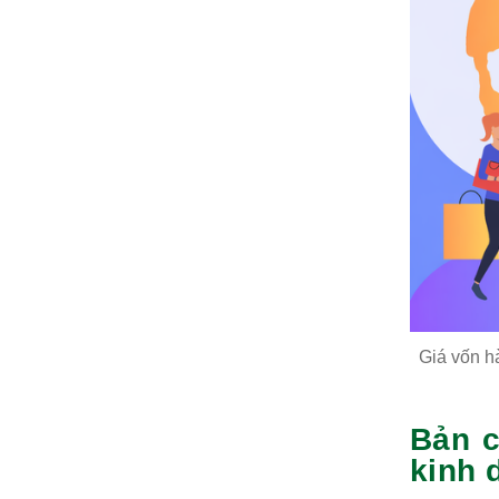
Giá vốn h
Bản c
kinh 