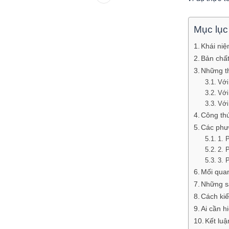
Mục lục
Khái niệ
Bản chất
Những t
Với
Với
Với
Công thứ
Các phư
1. 
2. 
3. 
Mối quan
Những sa
Cách kiể
Ai cần h
Kết luậ