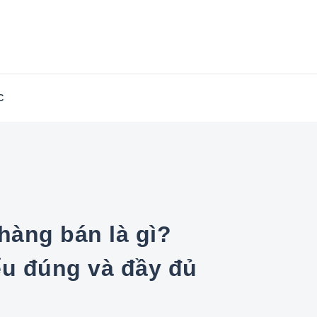
in-East.com
C
ểu đúng và đầy đủ