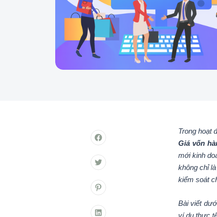
Trong hoạt đ
Giá vốn hà
mới kinh do
không chỉ l
kiểm soát ch
Bài viết dư
ví dụ thực t