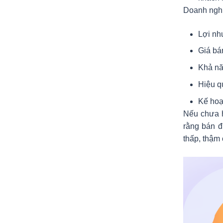
Doanh nghi
Lợi nh
Giá bá
Khả nă
Hiệu q
Kế hoạ
Nếu chưa 
rằng bán đ
thấp, thậm c