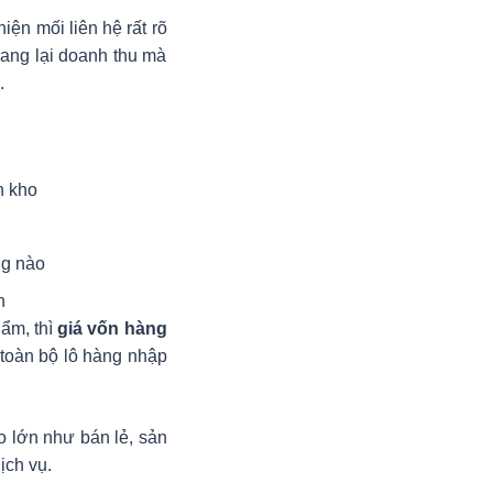
hiện mối liên hệ rất rõ
mang lại doanh thu mà
.
n kho
ng nào
h
ẩm, thì
giá vốn hàng
 toàn bộ lô hàng nhập
o lớn như bán lẻ, sản
ịch vụ.