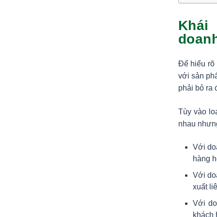
Khái
doanh
Để hiểu r
với sản ph
phải bỏ ra 
Tùy vào lo
nhau nhưng
Với do
hàng h
Với doa
xuất l
Với do
khách 