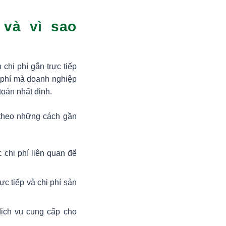
 và vì sao
chi phí gắn trực tiếp
i phí mà doanh nghiệp
toán nhất định.
theo những cách gần
 chi phí liên quan để
ực tiếp và chi phí sản
 dịch vụ cung cấp cho