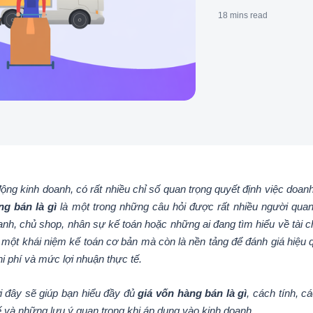
18 mins
read
ộng kinh doanh, có rất nhiều chỉ số quan trọng quyết định việc doanh
ng bán là gì
là một trong những câu hỏi được rất nhiều người quan 
anh, chủ shop, nhân sự kế toán hoặc những ai đang tìm hiểu về tài 
à một khái niệm kế toán cơ bản mà còn là nền tảng để đánh giá hiệu
i phí và mức lợi nhuận thực tế.
ới đây sẽ giúp bạn hiểu đầy đủ
giá vốn hàng bán là gì
, cách tính, c
ế và những lưu ý quan trọng khi áp dụng vào kinh doanh.