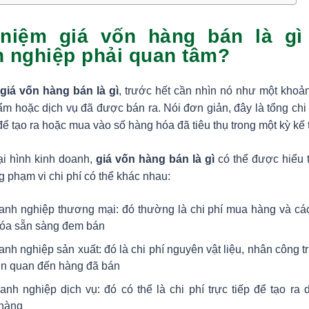
 niệm giá vốn hàng bán là gì
 nghiệp phải quan tâm?
õ
giá vốn hàng bán là gì
, trước hết cần nhìn nó như một khoản 
ẩm hoặc dịch vụ đã được bán ra. Nói đơn giản, đây là tổng ch
để tạo ra hoặc mua vào số hàng hóa đã tiêu thụ trong một kỳ kế 
ại hình kinh doanh,
giá vốn hàng bán là gì
có thể được hiểu 
 phạm vi chi phí có thể khác nhau:
anh nghiệp thương mại: đó thường là chi phí mua hàng và các
óa sẵn sàng đem bán
nh nghiệp sản xuất: đó là chi phí nguyên vật liệu, nhân công tr
iên quan đến hàng đã bán
anh nghiệp dịch vụ: đó có thể là chi phí trực tiếp để tạo ra
hàng