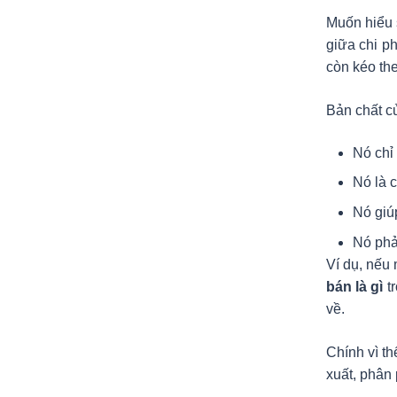
Muốn hiểu
giữa chi p
còn kéo the
Bản chất 
Nó chỉ
Nó là 
Nó giú
Nó phả
Ví dụ, nếu
bán là gì
tr
về.
Chính vì th
xuất, phân