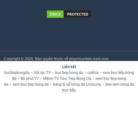
Copyright © 2026. Bản quyền thuộc về playmountain-east.com
Liên kết
tructiepbongda
•
Xôi lạc TV
•
truc tiep bong da
•
cakhia
•
xem trực tiếp bóng
đá
•
90 phút TV
•
Mitom TV Truc Tiep Bong Da
•
xem truc tiep bong
da
•
xem truc tiep bong da
•
bảng tỷ số bóng đá Uniscore
•
line xem bóng đá
trực tiếp