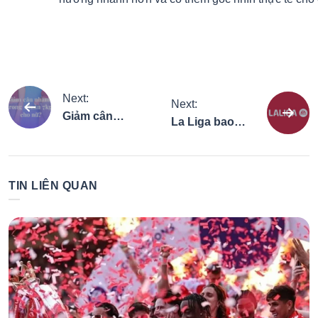
Điều
Next:
Next:
Giảm cân
La Liga bao
hướng
nhanh trong 1
nhiêu vòng
tuần 7kg cho
đấu? Giải thích
nữ: sự thật cần
bài
dễ hiểu về thể
TIN LIÊN QUAN
biết
thức
viết