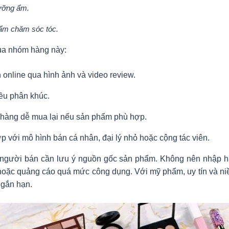
ỡng ẩm.
ẩm chăm sóc tóc.
ủa nhóm hàng này:
 online qua hình ảnh và video review.
ều phân khúc.
hàng dễ mua lại nếu sản phẩm phù hợp.
p với mô hình bán cá nhân, đại lý nhỏ hoặc cộng tác viên.
 người bán cần lưu ý nguồn gốc sản phẩm. Không nên nhập hàn
oặc quảng cáo quá mức công dụng. Với mỹ phẩm, uy tín và niề
ngắn hạn.