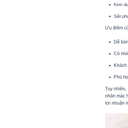
Kem dư
Sản ph
Ưu điểm c
Dễ bán
Có nhi
Khách 
Phù hợ
Tuy nhiên,
nhãn mác h
lợi nhuận 