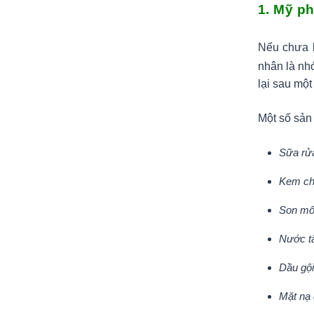
1. Mỹ p
Nếu chưa 
nhân là nh
lại sau một
Một số sản
Sữa rử
Kem ch
Son mô
Nước tẩ
Dầu gội
Mặt nạ