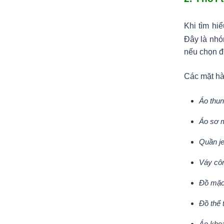
Khi tìm hi
Đây là nhó
nếu chọn đ
Các mặt hà
Áo thun
Áo sơ m
Quần je
Váy cô
Đồ mặc
Đồ thể 
Áo kho