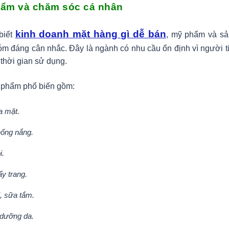
hẩm và chăm sóc cá nhân
kinh doanh mặt hàng gì dễ bán
biết
, mỹ phẩm và s
óm đáng cân nhắc. Đây là ngành có nhu cầu ổn định vì người 
 thời gian sử dụng.
 phẩm phổ biến gồm:
a mặt.
ống nắng.
i.
y trang.
, sữa tắm.
 dưỡng da.