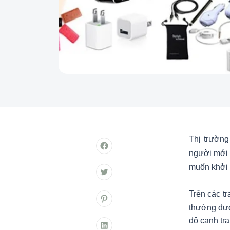
Thị trườn
người mới 
muốn khởi 
Trên các t
thường đượ
độ cạnh tra