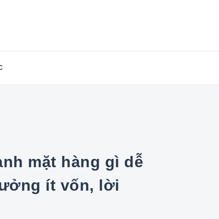
in-East.com
C
ưởng ít vốn, lời