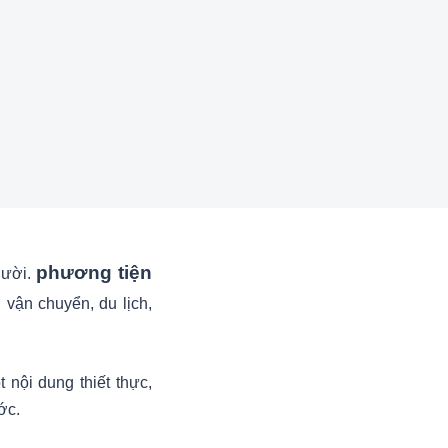
phương tiện
gười.
 vận chuyển, du lịch,
nội dung thiết thực,
ớc.