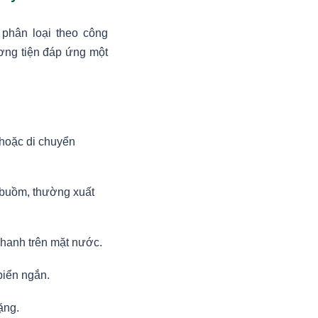
ể phân loại theo công
ơng tiện đáp ứng một
 hoặc di chuyển
 buồm, thường xuất
 nhanh trên mặt nước.
biển ngắn.
ặng.