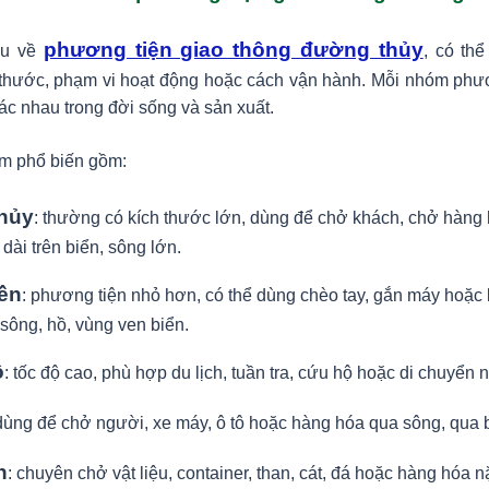
phương tiện giao thông đường thủy
ểu về
, có th
 thước, phạm vi hoạt động hoặc cách vận hành. Mỗi nhóm phư
ác nhau trong đời sống và sản xuất.
m phổ biến gồm:
thủy
: thường có kích thước lớn, dùng để chở khách, chở hàng
ài trên biển, sông lớn.
ền
: phương tiện nhỏ hơn, có thể dùng chèo tay, gắn máy hoặc
sông, hồ, vùng ven biển.
ô
: tốc độ cao, phù hợp du lịch, tuần tra, cứu hộ hoặc di chuyển
 dùng để chở người, xe máy, ô tô hoặc hàng hóa qua sông, qua 
n
: chuyên chở vật liệu, container, than, cát, đá hoặc hàng hóa n