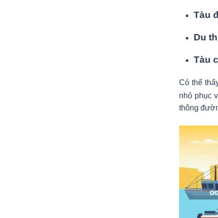
Tàu 
Du t
Tàu c
Có thể thấ
nhỏ phục v
thông đườn