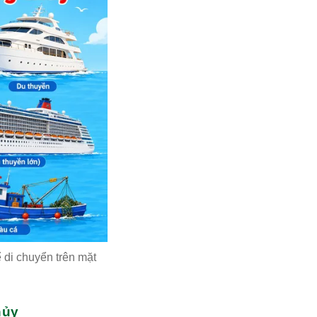
 di chuyển trên mặt
hủy