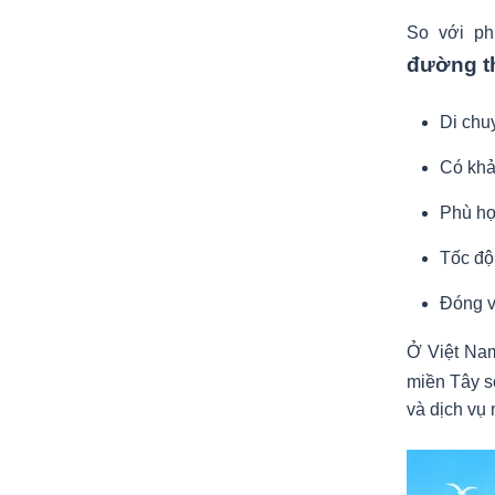
So với p
đường t
Di chu
Có khả
Phù hợ
Tốc độ
Đóng va
Ở Việt Nam
miền Tây s
và dịch vụ 