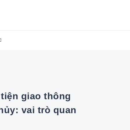
in-East.com
C
ủy: vai trò quan