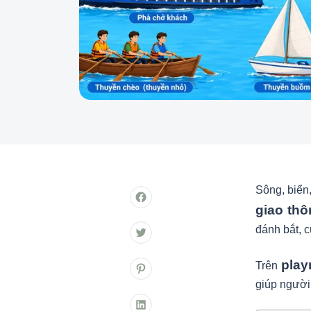
Sông, biển
giao th
đánh bắt, c
play
Trên
giúp người 