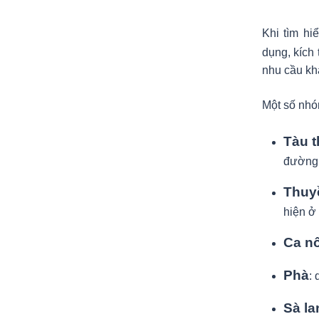
Khi tìm hi
dụng, kích
nhu cầu kh
Một số nhó
Tàu 
đường d
Thuy
hiện ở 
Ca n
Phà
:
Sà la