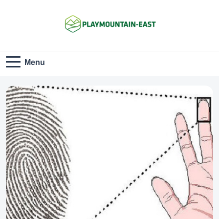
Playmountain-
Menu
East.com