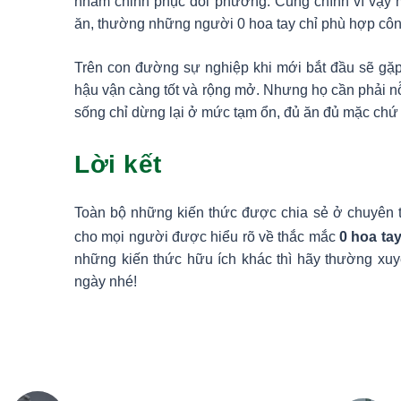
nhằm chinh phục đối phương. Cũng chính vì vậy 
ăn, thường những người 0 hoa tay chỉ phù hợp côn
Trên con đường sự nghiệp khi mới bắt đầu sẽ gặp
hậu vận càng tốt và rộng mở. Nhưng họ cần phải 
sống chỉ dừng lại ở mức tạm ổn, đủ ăn đủ mặc chứ
Lời kết
Toàn bộ những kiến thức được chia sẻ ở chuyên 
cho mọi người được hiểu rõ về thắc mắc
0 hoa tay
những kiến thức hữu ích khác thì hãy thường xuy
ngày nhé!