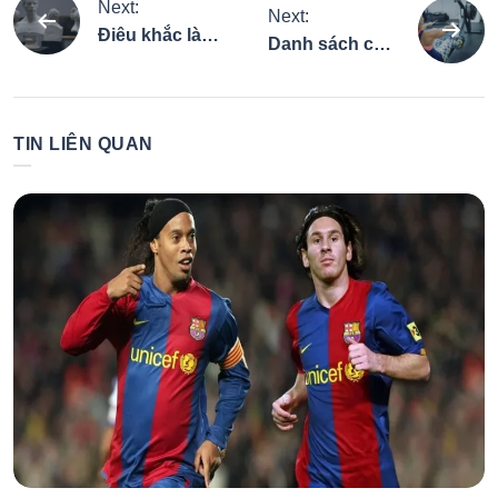
Điều
Next:
Next:
Điêu khắc là
Danh sách các
hướng
gì? Tìm hiểu
loại máy tập
các phương
gym thông
pháp tạo hình
bài
dụng nhất ở
TIN LIÊN QUAN
cơ bản nhất
phòng tập thể
viết
hình