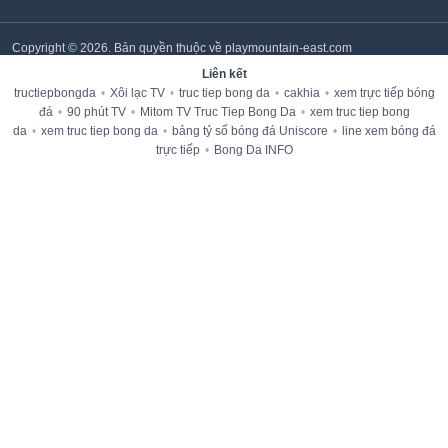
Copyright © 2026. Bản quyền thuộc về playmountain-east.com
Liên kết
tructiepbongda
•
Xôi lạc TV
•
truc tiep bong da
•
cakhia
•
xem trực tiếp bóng
đá
•
90 phút TV
•
Mitom TV Truc Tiep Bong Da
•
xem truc tiep bong
da
•
xem truc tiep bong da
•
bảng tỷ số bóng đá Uniscore
•
line xem bóng đá
trực tiếp
•
Bong Da INFO