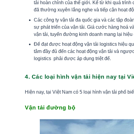
tải hoàn chỉnh của thế giới. Kể từ khi quá trình
đã thường xuyên lắng nghe và tiếp cận hoạt độ
Các công ty vận tải đa quốc gia và các tập đo
sự phát triển của vận tải. Giá cước hàng hoá 
vận tải, tuyến đường kinh doanh mang lại hiệu
Để đạt được hoạt động vận tải logistics hiệu q
tâm đầy đủ đến các hoạt động vận tải và ngược
logistics phải được áp dụng triệt để.
4. Các loại hình vận tải hiện nay tại V
Hiện nay, tại Việt Nam có 5 loại hình vận tải phổ bi
Vận tải đường bộ