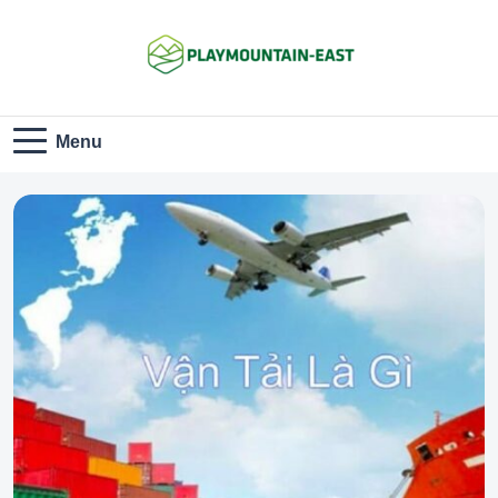
Playmountain-
Menu
East.com