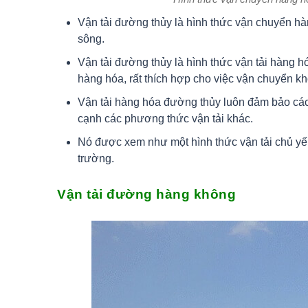
Vận tải đường thủy là hình thức vận chuyển h
sông.
Vận tải đường thủy là hình thức vận tải hàng 
hàng hóa, rất thích hợp cho việc vận chuyển kh
Vận tải hàng hóa đường thủy luôn đảm bảo cá
cạnh các phương thức vận tải khác.
Nó được xem như một hình thức vận tải chủ yếu
trường.
Vận tải đường hàng không