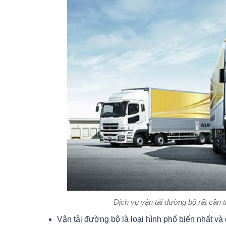
Dịch vụ vận tải đường bộ rất cần 
Vận tải đường bộ là loại hình phổ biến nhất 