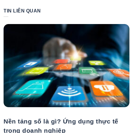
bài
trí của chiến
TIN LIÊN QUAN
lược kinh
viết
doanh
Nền tảng số là gì? Ứng dụng thực tế
trong doanh nghiệp