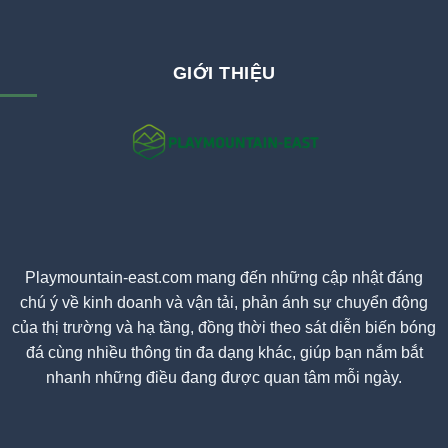
GIỚI THIỆU
Playmountain-east.com mang đến những cập nhật đáng
chú ý về kinh doanh và vận tải, phản ánh sự chuyển động
của thị trường và hạ tầng, đồng thời theo sát diễn biến bóng
đá cùng nhiều thông tin đa dạng khác, giúp bạn nắm bắt
nhanh những điều đang được quan tâm mỗi ngày.