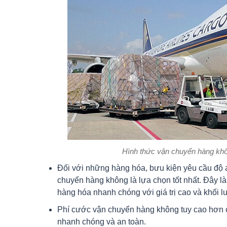
Hình thức vận chuyển hàng khô
Đối với những hàng hóa, bưu kiện yêu cầu độ 
chuyển hàng không là lựa chọn tốt nhất. Đây là
hàng hóa nhanh chóng với giá trị cao và khối 
Phí cước vận chuyển hàng không tuy cao hơn cá
nhanh chóng và an toàn.