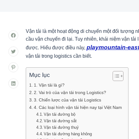
Vận tải là một hoạt động di chuyển một đối tượn
cầu vận chuyển đi lại. Tuy nhiên, khái niệm vận tải là
playmountain-eas
được. Hiểu được điều này,
vận tải trong logistics cần biết.
Mục lục
1. Vận tải là gì?
2. Vai trò của vận tải trong Logistics?
3. Chiến lược của vận tải Logistics
4. Các loại hình vận tải hiện nay tại Việt Nam
Vận tải đường bộ
Vận tải đường sắt
Vận tải đường thuỷ
Vận tải đường hàng không