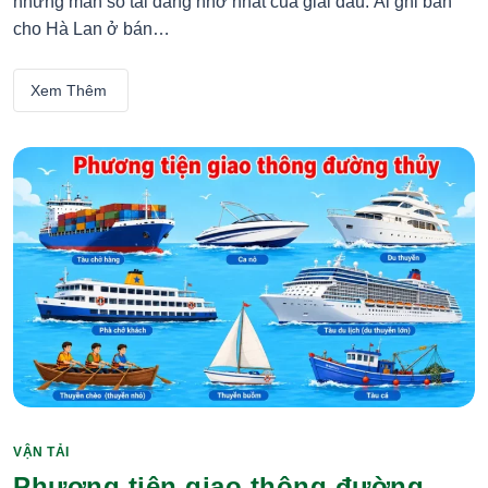
những màn so tài đáng nhớ nhất của giải đấu. Ai ghi bàn
cho Hà Lan ở bán…
Xem Thêm
VẬN TẢI
Categories
Phương tiện giao thông đường