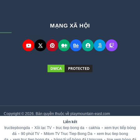
MẠNG XÃ HỘI
Copyright © 2026. Bản quyền thuộc về playmountain-east.com
Liên kết
tructiepbongda
•
Xôi lạc TV
•
truc tiep bong da
•
cakhia
•
xem trực tiếp bóng
đá
•
90 phút TV
•
Mitom TV Truc Tiep Bong Da
•
xem truc tiep bong
da
•
xem truc tiep bong da
•
bảng tỷ số bóng đá Uniscore
•
line xem bóng đá